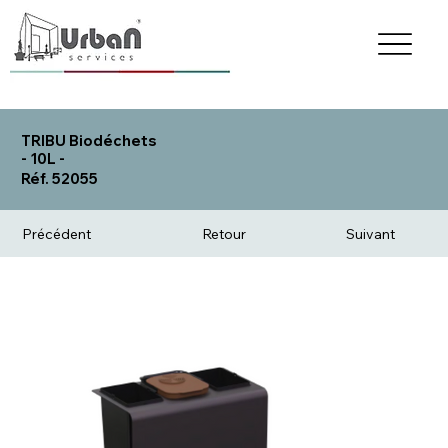
TRIBU Biodéchets
- 10L -
Réf. 52055
Précédent
Retour
Suivant