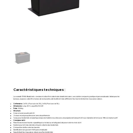
Caractéristiques techniques :
La corbeille TRIBU Biodéchets combine tri sélectif et collecte des biodéchets dans une solution compacte, pratique et personnalisable. Idéale pour les
bureaux, espaces collectifs et zones de restauration, elle facilite le tri des différents flux tout en limitant les mauvaises odeurs.
Contenance
: 2x15 L (Pour sacs de 20L), 1x10L(Pour sacs de 10L)
Dimensions
:Long. 367 x Larg.650x Ht.428
Poids:
13,50kg
Structure :
Corps en acier poudré anti-UV
2 seaux en polypropylène avec anse de préhension
1 seau pour biodéchets en plastique à base de matière recyclée avec une poignée de transport et trous d'aération et livré avec 1 filtre à charbon actif
Consignes de tri:
Planche de stickers fournie : signalétique sur le dessus et la façade à disposer selon le choix du tri
Solution pour le tri des déchets et la pré-collecte des biodéchets
Composition de flux selon les besoins
Identification du type de tri 100% personnalisable
Seau limitant les mauvaises odeurs pour flux biodéchets