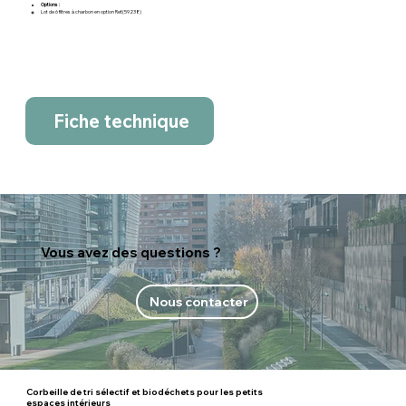
Options :
Lot de 6 filtres à charbon en option Ref.(59238)
Fiche technique
Vous avez des questions ?
Nous contacter
Corbeille de tri sélectif et biodéchets pour les petits
espaces intérieurs