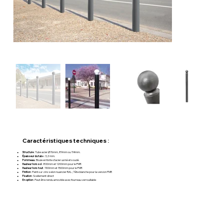
Caractéristiques techniques :
Structure
: Tube acier Ø76mm, 89mm ou 114mm.
Épaisseur du tub
e : 3,2 mm.
Pommeau
: Boule en fonte d’acier usiné et soudé.
Hauteur hors sol
: 800mm et 1200mm pour le PMR
Hauteur hors tout
: 1100mm et 1500mm pour le PMR
Finition
: Peint sur zinc selon nuancier RAL ; Tête blanche pour la version PMR
Fixation
: Scellement direct
En option
: Peut être rendu amovible avec fourreau verrouillable