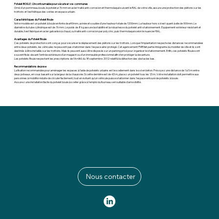
Potelet BOULE : L’incontournable pour sécuriser vos communes
Orné d’un pommeau boule, le potelet ø 76 mm en acier traité anti-corrosion et thermolaqué suivant le RAL de votre ville, assure une protection des piétons sur les
trottoirs et l’esthétique des voiries en espace urbain.
Caractéristiques du Potelet Boule
Notre modèle est un potelet à boule en fonte de ø90mm, usinée et soudée d’une hauteur totale de 1200mm. La hauteur hors sol est quant à elle de 900mm. Le
diamètre du tube cylindrique est de 76 mm. Le poids de 8 kg assure la stabilité et la robustesse du potelet anti-stationnement. Équipement extérieur résistant et
durable, il est fabriqué en acier galvanisé à chaud, ou traité anti-corrosion par polyzinc, puis thermolaqué selon le nuancier RAL.
Avantages du Potelet Boule
Ces potelets de protection
sont conçus pour sécuriser le déplacement des piétons sur les trottoirs. Lorsque l’implantation respecte les distances recommandées
entre deux potelets, les véhicules ne peuvent pas stationner dans l’espace ainsi protégé. Cet agencement PMR fait partie intégrante du mobilier de ville et ils sont
destinés à être installés sur les trottoirs. Mais ils peuvent aussi être disposés sur un parking privé pour organiser le stationnement. Enfin, ces potelets Boule sont
souvent fixés devant l’entrée extérieure d’un magasin ou d’un immeuble professionnel afin d’en protéger la devanture.
Les potelets Boule respectent les prescriptions de l’Arrêté́ du 18 septembre 2012 relatif à la détection des obstacles bas.
Recommandations de pose
La fixation recommandée pour aménager les espaces à l’aide de potelets urbains est le scellement dans le sol en béton. Prévoyez une distance de 1 à 5 m entre
deux poteaux, en vous basant sur la largeur de la chaussée. Si cette dernière est de 4,5 m, placez un potelet tous les 1,5 m. Votre installation doit permettre aux
personnes à mobilité réduite de circuler facilement, tout en évitant qu’un véhicule puisse stationner dans l’espace entouré de potelets à boule.
Assurez une installation facile du potelet boule à sceller grâce à l'emploi du fourreau verrouillable d'amovibilité.
Nous contacter