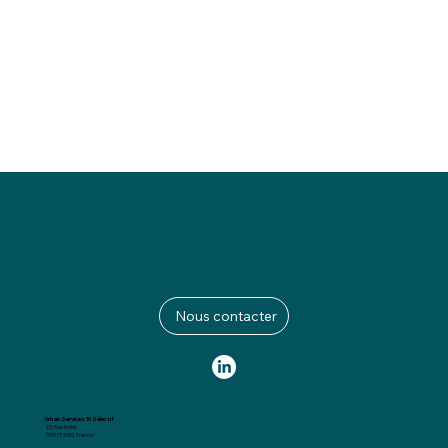
Nous contacter
Urban Services Tri Sélectif
23, Rue Nollet
75017 PARIS, France