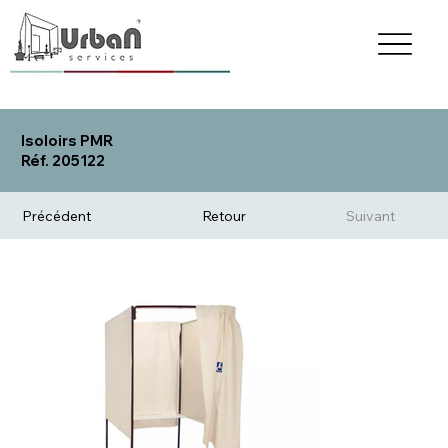
Isoloirs PMR
Réf. 205122
Précédent
Retour
Suivant