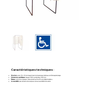
Caractéristiques techniques :
Structure :
acier 20 x 20 mm laqué marron et panneaux latéraux en tôle laquée beige
Dimensions spécifiques : l
argeur 1000 x profondeur 1300 mm
Rideau :
coton écru opaque ; classement au Feu M1 « non inflammables »
Accessibilité :
pas de barre de seuil pour une accessibilité très aisée