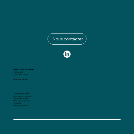
Nous contacter
Urban Services Tri Sélectif
23, Rue Nollet
75017 PARIS, France
Tél : 06 34 13 45 10
Aménagement urbain
Aménagement paysager
Signalisation urbaine
Marquage au sol & pose
Tri sélectif
Festivités & élections