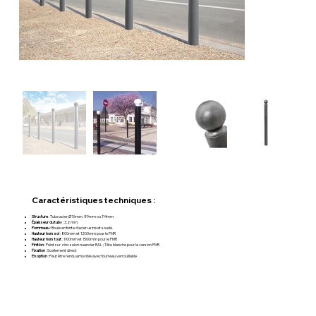
Caractéristiques techniques :
Structure
: Tube acier Ø76mm, 89mm ou 114mm.
Épaisseur du tub
e : 3,2 mm.
Pommeau
: Boule en fonte d’acier usiné et soudé.
Hauteur hors sol
: 800mm et 1200mm pour le PMR
Hauteur hors tout
: 1100mm et 1500mm pour le PMR
Finition
: Peint sur zinc selon nuancier RAL ; Tête blanche pour la version PMR
Fixation
: Scellement direct
En option
: Peut être rendu amovible avec fourreau verrouillable