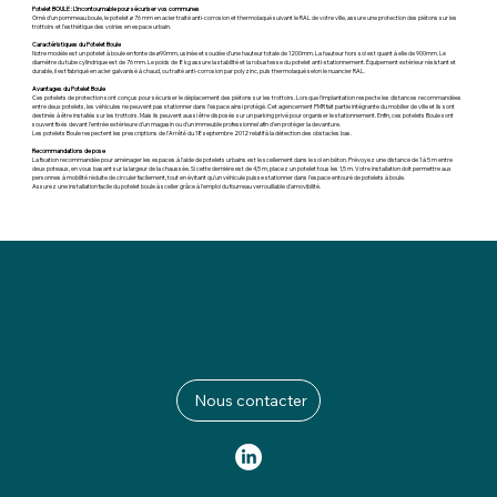
Potelet BOULE : L’incontournable pour sécuriser vos communes
Orné d’un pommeau boule, le potelet ø 76 mm en acier traité anti-corrosion et thermolaqué suivant le RAL de votre ville, assure une protection des piétons sur les
trottoirs et l’esthétique des voiries en espace urbain.
Caractéristiques du Potelet Boule
Notre modèle est un potelet à boule en fonte de ø90mm, usinée et soudée d’une hauteur totale de 1200mm. La hauteur hors sol est quant à elle de 900mm. Le
diamètre du tube cylindrique est de 76 mm. Le poids de 8 kg assure la stabilité et la robustesse du potelet anti-stationnement. Équipement extérieur résistant et
durable, il est fabriqué en acier galvanisé à chaud, ou traité anti-corrosion par polyzinc, puis thermolaqué selon le nuancier RAL.
Avantages du Potelet Boule
Ces potelets de protection
sont conçus pour sécuriser le déplacement des piétons sur les trottoirs. Lorsque l’implantation respecte les distances recommandées
entre deux potelets, les véhicules ne peuvent pas stationner dans l’espace ainsi protégé. Cet agencement PMR fait partie intégrante du mobilier de ville et ils sont
destinés à être installés sur les trottoirs. Mais ils peuvent aussi être disposés sur un parking privé pour organiser le stationnement. Enfin, ces potelets Boule sont
souvent fixés devant l’entrée extérieure d’un magasin ou d’un immeuble professionnel afin d’en protéger la devanture.
Les potelets Boule respectent les prescriptions de l’Arrêté́ du 18 septembre 2012 relatif à la détection des obstacles bas.
Recommandations de pose
La fixation recommandée pour aménager les espaces à l’aide de potelets urbains est le scellement dans le sol en béton. Prévoyez une distance de 1 à 5 m entre
deux poteaux, en vous basant sur la largeur de la chaussée. Si cette dernière est de 4,5 m, placez un potelet tous les 1,5 m. Votre installation doit permettre aux
personnes à mobilité réduite de circuler facilement, tout en évitant qu’un véhicule puisse stationner dans l’espace entouré de potelets à boule.
Assurez une installation facile du potelet boule à sceller grâce à l'emploi du fourreau verrouillable d'amovibilité.
Nous contacter